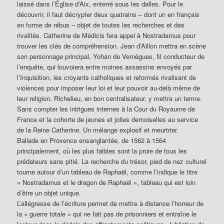
laissé dans l’Église d’Aix, enterré sous les dalles. Pour le
découvrir, il faut décrypter deux quatrains – dont un en français
en forme de rébus – objet de toutes les recherches et des
rivalités. Catherine de Médicis fera appel à Nostradamus pour
trouver les clés de compréhension. Jean d’Aillon mettra en scène
son personnage principal, Yohan de Vernègues, fil conducteur de
l’enquête, qui louvoiera entre moines assassins envoyés par
l’Inquisition, les croyants catholiques et reformés rivalisant de
violences pour imposer leur loi et leur pouvoir au-delà même de
leur religion. Richelieu, en bon centralisateur, y mettra un terme.
Sans compter les intrigues internes à la Cour du Royaume de
France et la cohorte de jeunes et jolies demoiselles au service
de la Reine Catherine. Un mélange explosif et meurtrier.
Ballade en Provence ensanglantée, de 1562 à 1564
principalement, où les plus faibles sont la proie de tous les
prédateurs sans pitié. La recherche du trésor, pied de nez culturel
tourne autour d’un tableau de Raphaël, comme l’indique le titre
« Nostradamus et le dragon de Raphaël », tableau qui est loin
d’être un objet unique.
L’allégresse de l’écriture permet de mettre à distance l’horreur de
la « guerre totale » qui ne fait pas de prisonniers et entraîne le