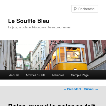
Rech
Le Souffle Bleu
Le jazz, le polar et l'économie : beau programme
Menu
Accueil
Activités du site
Membres
Sample Page
Aller
principal
au
Navigation
←
Précédent
Suivant
→
des
contenu
articles
principal