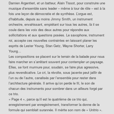
Damien Argentieri, et un batteur, Alain Tissot, pour construire une
musique d’ensemble sans leader – même à tour de rôle – est à la
fois une leçon de démocratie et de synthèse. L’orgue est,
d’habitude, depuis au moins Jimmy Smith, un instrument
orchestre, envahissant, empiétant sur tous les autres, là il se
coule dans les voix des deux autres pour répondre aux
sollicitations et aux questions posées. Le saxophone, instrument
roi, accepte ces nouvelles contraintes en laissant planer les
esprits de Lester Young, Stan Getz, Wayne Shorter, Larry
Young…
Les compositions se placent sur le terrain de la balade pour nous
faire marcher en s’arrêtant souvent pour contempler un paysage.
Elles, se font murmure pour, soudain, se faire plus agressive,
plus revendicative. Le cri, la révolte, sous jacente peut jaillir de
l’un ou de l’autre, canalisés par l’ensemble pour rester dans
l’architecture générale. Il arrive qu’on perde le fil, le son de
chacun des instruments pour sombrer dans un ailleurs forgé par
ce trio.
« Page 4 », parce qu’il est le quatrième de ce trio qui,
enregistrement par enregistrement, transformer la donne de la
formule qui semblait surannée. Il mérite son nom de « Unitrio ».