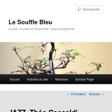
Rech
Le Souffle Bleu
Le jazz, le polar et l'économie : beau programme
Menu
Accueil
Activités du site
Membres
Sample Page
Aller
principal
au
Navigation
←
Précédent
Suivant
→
des
contenu
articles
principal