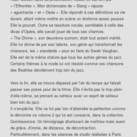
« l’Effrontée ». Mon dictionnaire de « Slang » rajoute
« aguichante » et « Osée ». Elle répondit à ces définitions sa vie
durant, allant même mettre en scène un érotisme assez poussé.
Elle le pouvait. Outre sa tessiture vocale, semblable à celle des
divas d’Opéra, elle savait jouer de tous ses charmes.
« The Divine », son deuxième surnom, était tout autant mérité.
Elle fut divine de par ses talents, son génie qui transformait les
chansons, les « standards » pour en faire du Sarah Vaughan.
Elle est de la même stature que tous les autres génies du jazz.
Certains thèmes à la mode lui ont résisté comme ces chansons
des Beattles décidément trop loin du jazz.
Vers la fin, elle se trouva dépassé par l’air du temps qui faisait
passer ses poses pour de la frime. Elle n’évita pas le trop plein
d’elle-même, se prenant au sérieux avec un esprit de sérieux
bien loin du jazz.
Il n’empêche. Elle ne fut pas loin d’atteindre la perfection comme
le démontre ce volume 2 qui lui est consacré, dans la collection
Quintessence. Un témoignage ahurissant de maîtrise mais aussi
de grâce, d’ironie, de distance, de décontraction.
Particulièrement, dans les séances de studio réalisées à Paris