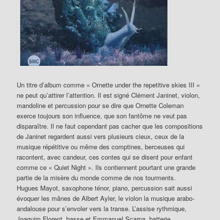
Un titre d’album comme « Ornette under the repetitive skies III »
ne peut qu’attirer l’attention. Il est signé Clément Janinet, violon,
mandoline et percussion pour se dire que Ornette Coleman
exerce toujours son influence, que son fantôme ne veut pas
disparaître. Il ne faut cependant pas cacher que les compositions
de Janinet regardent aussi vers plusieurs cieux, ceux de la
musique répétitive ou même des comptines, berceuses qui
racontent, avec candeur, ces contes qui se disent pour enfant
comme ce « Quiet Night ». Ils contiennent pourtant une grande
partie de la misère du monde comme de nos tourments.
Hugues Mayot, saxophone ténor, piano, percussion sait aussi
évoquer les mânes de Albert Ayler, le violon la musique arabo-
andalouse pour s’envoler vers la transe. L’assise rythmique,
Joaquim Florent, basse et Emmanuel Scarpa, batterie,