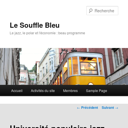
Rech
Le Souffle Bleu
Le jazz, le polar et l'économie : beau programme
Menu
Accueil
Activités du site
Membres
Sample Page
Aller
principal
au
Navigation
←
Précédent
Suivant
→
des
contenu
articles
principal