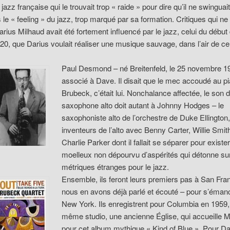
 jazz française qui le trouvait trop « raide » pour dire qu’il ne swinguait
s le « feeling » du jazz, trop marqué par sa formation. Critiques qui ne
rius Milhaud avait été fortement influencé par le jazz, celui du début
0, que Darius voulait réaliser une musique sauvage, dans l’air de c
Paul Desmond – né Breitenfeld, le 25 novembre 1
associé à Dave. Il disait que le mec accoudé au p
Brubeck, c’était lui. Nonchalance affectée, le son 
saxophone alto doit autant à Johnny Hodges – le
saxophoniste alto de l’orchestre de Duke Ellington
inventeurs de l’alto avec Benny Carter, Willie Smit
Charlie Parker dont il fallait se séparer pour existe
moelleux non dépourvu d’aspérités qui détonne su
métriques étranges pour le jazz.
Ensemble, ils feront leurs premiers pas à San Fra
nous en avons déjà parlé et écouté – pour s’éman
New York. Ils enregistrent pour Columbia en 1959,
même studio, une ancienne Église, qui accueille M
pour cet album mythique « Kind of Blue ». Pour Da