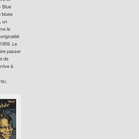
« Blue
e blues
, un
me le
originalité
 1959. Le
aire passer
nt de
rrive à
ns).