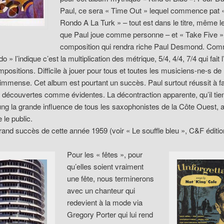
Paul, ce sera « Time Out » lequel commence pat 
Rondo A La Turk » – tout est dans le titre, même l
que Paul joue comme personne – et « Take Five »
composition qui rendra riche Paul Desmond. Com
o » l’indique c’est la multiplication des métrique, 5/4, 4/4, 7/4 qui fait l’
positions. Difficile à jouer pour tous et toutes les musiciens-ne-s de
t immense. Cet album est pourtant un succès. Paul surtout réussit à f
 découvertes comme évidentes. La décontraction apparente, qu’il tie
ng la grande influence de tous les saxophonistes de la Côte Ouest, a
 le public.
rand succès de cette année 1959 (voir « Le souffle bleu », C&F éditio
Pour les « fêtes », pour
qu’elles soient vraiment
une fête, nous terminerons
avec un chanteur qui
redevient à la mode via
Gregory Porter qui lui rend