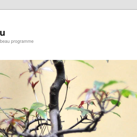
eu
e : beau programme