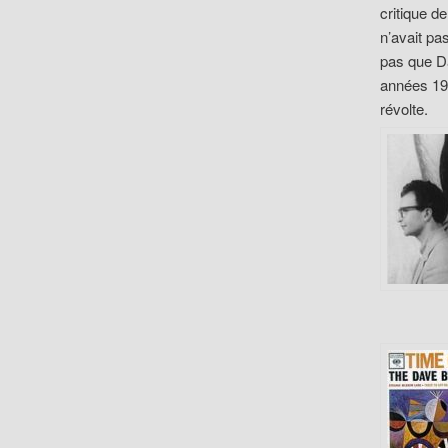
critique de
n’avait pa
pas que Da
années 192
révolte.