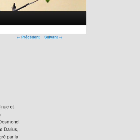
Navigation
←
Précédent
Suivant
→
des
articles
inue et
n
l Desmond.
ls Darius,
gré par la