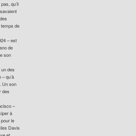
 pas, qu’il
 savaient
 des
e temps de
924 – est
iano de
de son
, un des
h – qu’à
r. Un son
r des
ncisco –
ciper à
 pour le
iles Davis
ve et