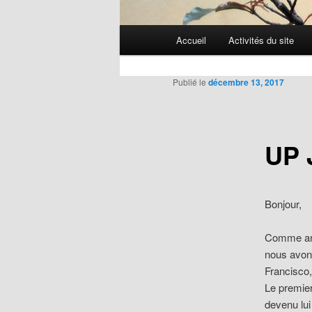
Menu
Accueil
Activités du site
Aller
principal
au
Publié le
décembre 13, 2017
contenu
UP 
principal
Bonjour,
Comme anno
nous avons
Francisco
Le premier
devenu lui