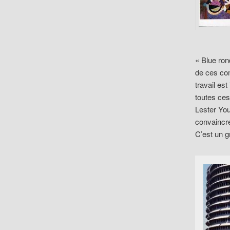
« Blue rond
de ces com
travail es
toutes ces
Lester You
convaincre
C’est un g