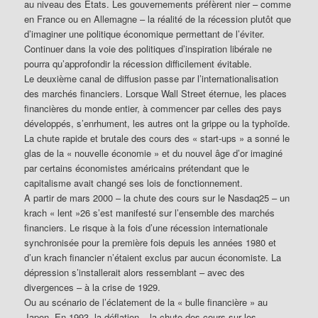
au niveau des Etats. Les gouvernements préfèrent nier – comme
en France ou en Allemagne – la réalité de la récession plutôt que
d’imaginer une politique économique permettant de l’éviter.
Continuer dans la voie des politiques d’inspiration libérale ne
pourra qu’approfondir la récession difficilement évitable.
Le deuxième canal de diffusion passe par l’internationalisation
des marchés financiers. Lorsque Wall Street éternue, les places
financières du monde entier, à commencer par celles des pays
développés, s’enrhument, les autres ont la grippe ou la typhoïde.
La chute rapide et brutale des cours des « start-ups » a sonné le
glas de la « nouvelle économie » et du nouvel âge d’or imaginé
par certains économistes américains prétendant que le
capitalisme avait changé ses lois de fonctionnement.
A partir de mars 2000 – la chute des cours sur le Nasdaq25 – un
krach « lent »26 s’est manifesté sur l’ensemble des marchés
financiers. Le risque à la fois d’une récession internationale
synchronisée pour la première fois depuis les années 1980 et
d’un krach financier n’étaient exclus par aucun économiste. La
dépression s’installerait alors ressemblant – avec des
divergences – à la crise de 1929.
Ou au scénario de l’éclatement de la « bulle financière » au
Japon. En 1993, la déflation – la chute des cours sur les