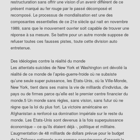
restructuration sans offrir une vision d’un avenir différent de ce
présent marqué au fer rouge par le passé décomposé et
recomposé. Le processus de mondialisation est une des
composantes essentielles de ce 21e siècle qui nait en novembre
1989, sans que le mouvement ouvrier soit capable de trouver une
réponse à sa mesure. Se battre pour un autre monde suppose de
refuser toutes ces fausses pistes, toute cette division auto
entretenue.
Des idéologies contre la réalité du monde
Les attentats-suicides de New York et Washington ont dévoilé la
réalité de ce monde de l’après-guerre-froide où ne subsiste
qu’une seule super puissance, les Etats-Unis, où la Ville-Monde,
New York, tient dans ses mains la vie de milliards d’individus, de
pays ou de firmes parce qu’elle est le premier centre financier du
monde.5 Un monde sans règles, sans vision, sans futur où ne
règne que la loi du plus fort. La victoire américaine en
Afghanistan a renforcé sa domination impériale sur le reste du
monde. Les Etats-Unis sont devenus à la fois superpuissance
économique – ce qu’ils étaient déjà -, politique et militaire.
L’augmentation de 48 milliards de dollars prévue pour le budget
de la Défense nationale aura comme conséquence d’asseoir la