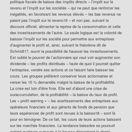
politique fiscale de baisse des impôts directs – l’impôt sur le
revenu et l’impôt sur les sociétés – qui ne peut que renforcer les
inégalités, en favorisant les revenus élevés – les bas revenus ne
paient pas l’impôt sur le revenu16 – et non pas, suivant le
discours officiel, alimenter la reprise de la consommation et celle
des investissements de l’autre. La seule logique est la volonté de
baisser l’impôt sur les société pour permettre aux entreprises
d’augmenter le profit et, ainsi, suivant le théorème dit de
Schmidt17, ouvrir la possibilité de hausser les investissements.
Est oublié le pouvoir de l’actionnaire qui veut voir augmenter son
dividende – les profits distribués – faute de quoi il pourrait quitter
l’entreprise, vendre ses actions et ce faisant faire baisser les
cours. Les groupes préfèrent conserver leurs actionnaires et
verser les 15 % demandés malgré la baisse de la profitabilité.
La crise est loin d’être finie. Elle est d’abord une crise de
suraccumulation, de la profitabilité – la baisse du taux de profit.
Les « profit warning » – les avertissements des entreprises aux
opérateurs financiers et aux gérants de fonds de pension que
leurs espérances de profit sont revues à la baisse18 – sont là
pour en témoigner. De ce fait, les cours de leurs actions baissent
sur les marchés financiers. La tendance baissière se poursuit
malgré quelques sursauts à la hausse démontrant le degré