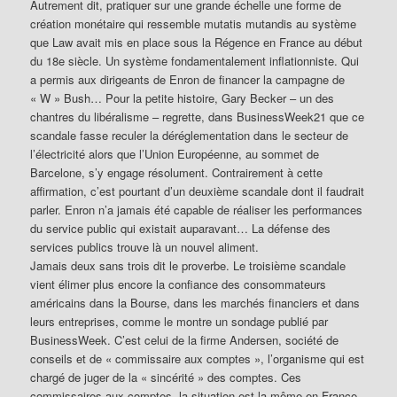
Autrement dit, pratiquer sur une grande échelle une forme de
création monétaire qui ressemble mutatis mutandis au système
que Law avait mis en place sous la Régence en France au début
du 18e siècle. Un système fondamentalement inflationniste. Qui
a permis aux dirigeants de Enron de financer la campagne de
« W » Bush… Pour la petite histoire, Gary Becker – un des
chantres du libéralisme – regrette, dans BusinessWeek21 que ce
scandale fasse reculer la déréglementation dans le secteur de
l’électricité alors que l’Union Européenne, au sommet de
Barcelone, s’y engage résolument. Contrairement à cette
affirmation, c’est pourtant d’un deuxième scandale dont il faudrait
parler. Enron n’a jamais été capable de réaliser les performances
du service public qui existait auparavant… La défense des
services publics trouve là un nouvel aliment.
Jamais deux sans trois dit le proverbe. Le troisième scandale
vient élimer plus encore la confiance des consommateurs
américains dans la Bourse, dans les marchés financiers et dans
leurs entreprises, comme le montre un sondage publié par
BusinessWeek. C’est celui de la firme Andersen, société de
conseils et de « commissaire aux comptes », l’organisme qui est
chargé de juger de la « sincérité » des comptes. Ces
commissaires aux comptes, la situation est la même en France