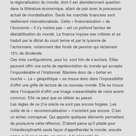
la régionalisation du monde, dont il est abondamment question
dans la littérature économique, allant de pair avec le processus
actuel de mondialisation. Seuls les marchés financiers sont
réellement internationalisés. Cette « financiarisation » de
l’économie – il n’y insiste pas – est un profond facteur de
déstabilisation du monde. La finance impose ses critères et se
traduit par le diktat du court terme et par la tyrannie de
l’actionnaire, notamment des fonds de pension qui réclament
15% de dividende.
Ces trois configurations, pour lui, sont loin de s’exclure. Elles
peuvent offrir une sorte de représentation du monde qui accepte
l’impondérable et l’irrationnel. Manière donc de « botter en
touche ». La « géopolitique » se trouve donc dans l’impossibilité
d’offrir une grille de lecture de ce nouveau monde. Elle se trouve
dans l’incapacité d’offrir une image vraisemblable de notre avenir
commun. Elle ne peut que se référer au passé.
Les règles de ce 21e siècle ne sont pas encore forgées. Les
outils de la « recontextualisation » n’existent pas encore. C’est
un échec conceptuel. Qui apporte quelques éléments permettant
de poursuivre cette réflexion. D’abord parce qu’il plaide pour
l’interdisciplinarité seule façon d’appréhender le monde, ensuite
parce qu’il nous invite, en creux, à la nécessité de