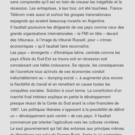
sans comprendre qu’il est en train de creuser les inégalités et la
récession. Les entreprises, à leur tour, ont été touchées. France
Télécom mais aussi et surtout les groupes transnationaux
espagnols qui avaient beaucoup investis en Argentine.
Il faudrait poursuivre les dirigeants de ces pays comme ceux des
grands organisations internationales – le FMI en tête – devant
des tribunaux, à l’image du tribunal Russell, pour « crimes
économiques » qu’il faudrait faire reconnaître.
Les pays « émergents » d’Amérique latine, centrale comme les
pays d’Asie du Sud-Est se trouve soit en récession soit
connaissant une faible croissance. Se rajoute, les conséquences
de l’ouverture tous azimuts de ces économies conduit
inéluctablement au « dumping social », à augmenter plus encore
la flexibilité du travail et en remettant en cause toutes les
conquêtes sociales. Solution à court terme. La constitution d’un
marché final intérieur explique en partie le développement
presque réussi de la Corée du Sud avant la crise financière de
1997. Les politiques libérales s’opposent à la possibilité de définir
un « développement auto centré » de ces pays. Il faudrait
commencer par orienter l’agriculture vers les cultures vivrières.
Le seul gouvernement qui fait des entorses aux principes mêmes
du libéralisme est celui de George Bush. Après le 11 septembre,