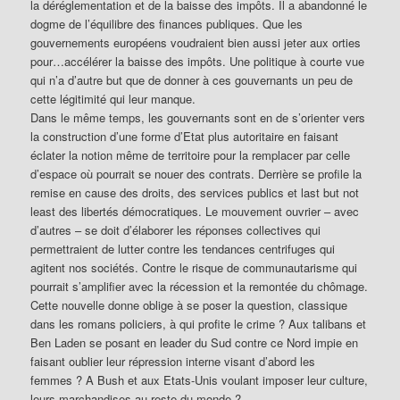
la déréglementation et de la baisse des impôts. Il a abandonné le
dogme de l’équilibre des finances publiques. Que les
gouvernements européens voudraient bien aussi jeter aux orties
pour…accélérer la baisse des impôts. Une politique à courte vue
qui n’a d’autre but que de donner à ces gouvernants un peu de
cette légitimité qui leur manque.
Dans le même temps, les gouvernants sont en de s’orienter vers
la construction d’une forme d’Etat plus autoritaire en faisant
éclater la notion même de territoire pour la remplacer par celle
d’espace où pourrait se nouer des contrats. Derrière se profile la
remise en cause des droits, des services publics et last but not
least des libertés démocratiques. Le mouvement ouvrier – avec
d’autres – se doit d’élaborer les réponses collectives qui
permettraient de lutter contre les tendances centrifuges qui
agitent nos sociétés. Contre le risque de communautarisme qui
pourrait s’amplifier avec la récession et la remontée du chômage.
Cette nouvelle donne oblige à se poser la question, classique
dans les romans policiers, à qui profite le crime ? Aux talibans et
Ben Laden se posant en leader du Sud contre ce Nord impie en
faisant oublier leur répression interne visant d’abord les
femmes ? A Bush et aux Etats-Unis voulant imposer leur culture,
leurs marchandises au reste du monde ?