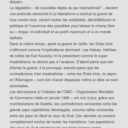
disparu.
La régulation – de nouvelles règles du jeu international7 – devient
une profonde nécessité.8 Le libéralisme a institué la guerre de
tous contre tous, minant toutes les solidarités, décrédibilisant le
politique et l’ouverture des possibles pour laisser le champ libre
au « risque »9 individuel et au profit maximum et à un monde
barbare.
Dans le même temps, après la guerre du Golfe, les Etats-Unis
s’affirment comme l’impérialisme dominant. Les thèses, héritées
de celles de Karl Kautsky,10 le présentant comme le super
impérialisme ne résiste pas à l’analyse. D’abord parce que loin
d’éviter la guerre, il la provoque, ensuite parce que les
contradictions inter impérialistes – entre les Etats-Unis, le Japon
et l’Allemagne – sont loin d’avoir disparues même si elles se sont
estompées.
Les discussions à l’intérieur de l’OMC – Organisation Mondiale
du Commerce créée en janvier 1995 – ont mis à jour, grâce aux
manifestations de Seattle, les contradictions existantes entre les
grands pays capitalistes développés, comme celles existantes
entre les pays du Nord et ceux du Sud. Ces derniers se sentent
complètement exclus de toutes les tractations. Les populations
des pays du Sud entretiennent une haine tenace contre