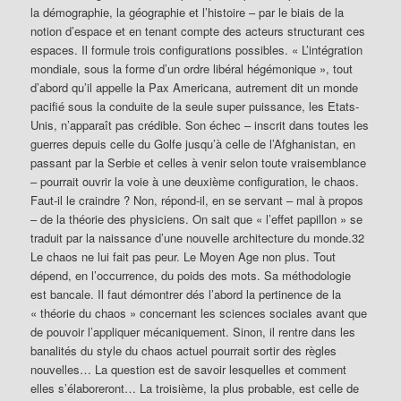
la démographie, la géographie et l’histoire – par le biais de la
notion d’espace et en tenant compte des acteurs structurant ces
espaces. Il formule trois configurations possibles. « L’intégration
mondiale, sous la forme d’un ordre libéral hégémonique », tout
d’abord qu’il appelle la Pax Americana, autrement dit un monde
pacifié sous la conduite de la seule super puissance, les Etats-
Unis, n’apparaît pas crédible. Son échec – inscrit dans toutes les
guerres depuis celle du Golfe jusqu’à celle de l’Afghanistan, en
passant par la Serbie et celles à venir selon toute vraisemblance
– pourrait ouvrir la voie à une deuxième configuration, le chaos.
Faut-il le craindre ? Non, répond-il, en se servant – mal à propos
– de la théorie des physiciens. On sait que « l’effet papillon » se
traduit par la naissance d’une nouvelle architecture du monde.32
Le chaos ne lui fait pas peur. Le Moyen Age non plus. Tout
dépend, en l’occurrence, du poids des mots. Sa méthodologie
est bancale. Il faut démontrer dés l’abord la pertinence de la
« théorie du chaos » concernant les sciences sociales avant que
de pouvoir l’appliquer mécaniquement. Sinon, il rentre dans les
banalités du style du chaos actuel pourrait sortir des règles
nouvelles… La question est de savoir lesquelles et comment
elles s’élaboreront… La troisième, la plus probable, est celle de