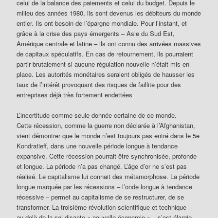
celui de la balance des paiements et celui du budget. Depuis le
milieu des années 1980, ils sont devenus les débiteurs du monde
entier. Ils ont besoin de l’épargne mondiale. Pour l’instant, et
grâce à la crise des pays émergents – Asie du Sud Est,
Amérique centrale et latine – ils ont connu des arrivées massives
de capitaux spéculatifs. En cas de retournement, ils pourraient
partir brutalement si aucune régulation nouvelle n’était mis en
place. Les autorités monétaires seraient obligés de hausser les
taux de l’intérêt provoquant des risques de faillite pour des
entreprises déjà très fortement endettées
L’incertitude comme seule donnée certaine de ce monde.
Cette récession, comme la guerre non déclarée à l’Afghanistan,
vient démontrer que le monde n’est toujours pas entré dans le 5e
Kondratieff, dans une nouvelle période longue à tendance
expansive. Cette récession pourrait être synchronisée, profonde
et longue. La période n’a pas changé. L’âge d’or ne s’est pas
réalisé. Le capitalisme lui connait des métamorphose. La période
longue marquée par les récessions – l’onde longue à tendance
récessive – permet au capitalisme de se restructurer, de se
transformer. La troisième révolution scientifique et technique –
au-delà de la soi disante « nouvelle économie » – s’est élargie