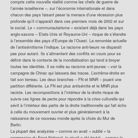
compris cette nouvelle réalité comme les chefs de guerre de
l’armée israélienne –, sur l’économie internationale et dans
chacun des pays faisant peser la menace d’une récession plus
profonde qu’il n’apparaît dans ces premiers mois de 2002 et sur
le social. Le « communautarisme » existant déjà dans les pays
anglo-saxons – Etats-Unis et Royaume-Uni – risque de s’étendre
à l’ensemble des pays d’Europe de l’Ouest. La remontée actuelle
de l’antisémitisme l’indique. Le racisme anti-beurs ne disparaît
pas pour autant. Ils s’alimentent des conflits en cours pour se
définir dans le contexte de la mondialisation qui tend à broyer
toutes les identités. Il se mêle au racisme anti-jeunes – voir la
campagne de Chirac qui laissera des traces. L’extrême-droite en
fait son terreau. Les deux branches – FN et MNR – jouant une
partition différente. Le FN est plus antisémite et le MNR plus
raciste. Les recompositions à l’intérieur de la droite risque de
suivre ces lignes de pente pour répondre à la crise culturelle qui
sévit à l’intérieur des partis de la droite traditionnelle qui fait écho
à celle du mouvement ouvrier et plus généralement à la
naissance de ce nouveau monde après la chute du Mur de
Berlin.
La plupart des analystes – comme on avait « oublié » la
progression du Front National, le réveil a été brutal -, comme le