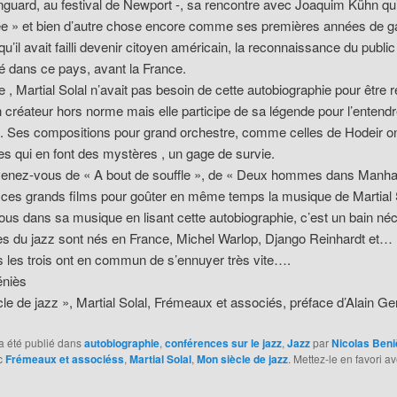
nguard, au festival de Newport -, sa rencontre avec Joaquim Kühn qui
ee » et bien d’autre chose encore comme ses premières années de ga
u’il avait failli devenir citoyen américain, la reconnaissance du public
dans ce pays, avant la France.
 , Martial Solal n’avait pas besoin de cette autobiographie pour être 
réateur hors norme mais elle participe de sa légende pour l’entend
s. Ses compositions pour grand orchestre, comme celles de Hodeir on
s qui en font des mystères , un gage de survie.
enez-vous de « A bout de souffle », de « Deux hommes dans Manhatt
r ces grands films pour goûter en même temps la musique de Martial 
us dans sa musique en lisant cette autobiographie, c’est un bain néc
es du jazz sont nés en France, Michel Warlop, Django Reinhardt et… 
s les trois ont en commun de s’ennuyer très vite….
éniès
le de jazz », Martial Solal, Frémeaux et associés, préface d’Alain Ge
a été publié dans
autobiographie
,
conférences sur le jazz
,
Jazz
par
Nicolas Beni
c
Frémeaux et associéss
,
Martial Solal
,
Mon siècle de jazz
. Mettez-le en favori a