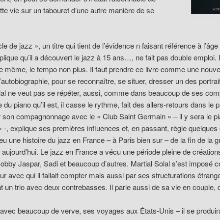
tte vie sur un tabouret d’une autre manière de se
e de jazz », un titre qui tient de l’évidence n faisant référence à l’âg
xplique qu’il a découvert le jazz à 15 ans…, ne fait pas double emploi. 
le même, le tempo non plus. Il faut prendre ce livre comme une nouve
d’autobiographie, pour se reconnaître, se situer, dresser un des portrai
lal ne veut pas se répéter, aussi, comme dans beaucoup de ses comp
 du piano qu’il est, il casse le rythme, fait des allers-retours dans le 
r son compagnonnage avec le « Club Saint Germain » – il y sera le pi
 -, explique ses premières influences et, en passant, règle quelque
eu une histoire du jazz en France – à Paris bien sur – de la fin de la g
aujourd’hui. Le jazz en France a vécu une période pleine de création
obby Jaspar, Sadi et beaucoup d’autres. Martial Solal s’est imposé
r avec qui il fallait compter mais aussi par ses structurations étrang
un trio avec deux contrebasses. Il parle aussi de sa vie en couple, 
, avec beaucoup de verve, ses voyages aux États-Unis – il se produir