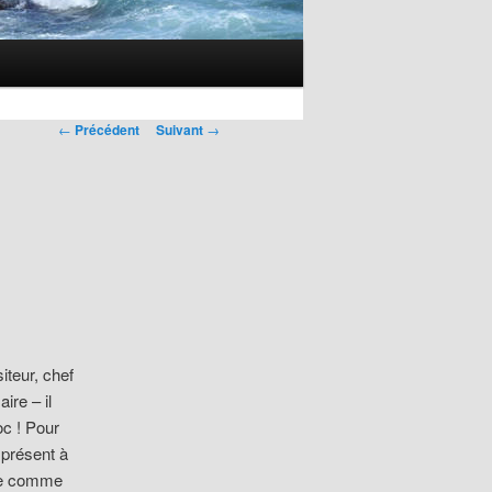
Navigation
←
Précédent
Suivant
→
des
articles
iteur, chef
ire – il
oc ! Pour
 présent à
ce comme