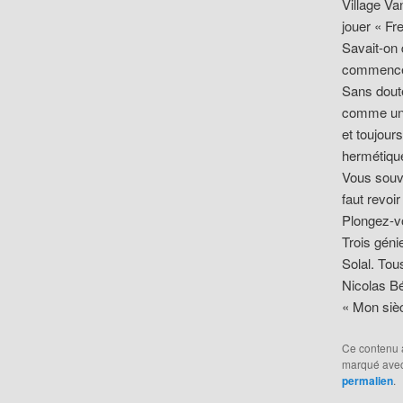
Village Va
jouer « Fr
Savait-on q
commencé 
Sans doute
comme un c
et toujour
hermétique
Vous souv
faut revoi
Plongez-vo
Trois géni
Solal. Tou
Nicolas B
« Mon sièc
Ce contenu 
marqué ave
permalien
.