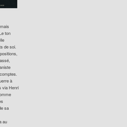
e mais
Le ton
lle
ts de soi.
ositions,
passé,
aniste
s comptes.
uerre à
s via Henri
 comme
es
de sa
a au