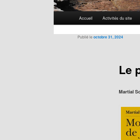
Menu
Accueil
Activités du site
Aller
principal
au
Publié le
octobre 31, 2024
contenu
Le 
principal
Martial So