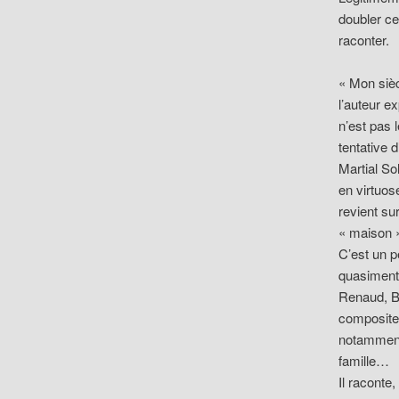
doubler ce
raconter.
« Mon siècl
l’auteur e
n’est pas 
tentative 
Martial So
en virtuose
revient su
« maison »
C’est un p
quasiment 
Renaud, B
compositeu
notamment 
famille…
Il raconte