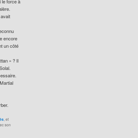
 le force à
lère.
 avait
reconnu
re encore
t un côté
an » ? Il
Solal.
essaire.
Martial
rber.
ès
, et
vec son