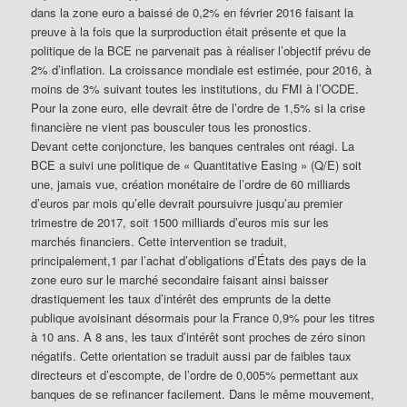
dans la zone euro a baissé de 0,2% en février 2016 faisant la
preuve à la fois que la surproduction était présente et que la
politique de la BCE ne parvenait pas à réaliser l’objectif prévu de
2% d’inflation. La croissance mondiale est estimée, pour 2016, à
moins de 3% suivant toutes les institutions, du FMI à l’OCDE.
Pour la zone euro, elle devrait être de l’ordre de 1,5% si la crise
financière ne vient pas bousculer tous les pronostics.
Devant cette conjoncture, les banques centrales ont réagi. La
BCE a suivi une politique de « Quantitative Easing » (Q/E) soit
une, jamais vue, création monétaire de l’ordre de 60 milliards
d’euros par mois qu’elle devrait poursuivre jusqu’au premier
trimestre de 2017, soit 1500 milliards d’euros mis sur les
marchés financiers. Cette intervention se traduit,
principalement,1 par l’achat d’obligations d’États des pays de la
zone euro sur le marché secondaire faisant ainsi baisser
drastiquement les taux d’intérêt des emprunts de la dette
publique avoisinant désormais pour la France 0,9% pour les titres
à 10 ans. A 8 ans, les taux d’intérêt sont proches de zéro sinon
négatifs. Cette orientation se traduit aussi par de faibles taux
directeurs et d’escompte, de l’ordre de 0,005% permettant aux
banques de se refinancer facilement. Dans le même mouvement,