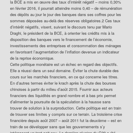
la BCE a mis en œuvre des taux d’intérêt négatif – moins 0,30%
en février 2016, il pourrait atteindre moins 0,40 – de rémunération
des dépôts au jour le jour des banques dans ses coffres pour les
sommes déposées au-delà des réserves obligatoires.2 Ces taux
d’intérêt négatifs, visent, suivant le discours tenu par Mario
Draghi, le président de la BCE, à orienter les crédits mis à la
disposition des banques vers le financement de l’économie,
investissements des entreprises et consommation des ménages
en favorisant l’augmentation de l’inflation devenue un indicateur
de la reprise économique.
Cette politique monétaire est un échec en regard des objectifs.
Elle a réussi dans un seul domaine. Éviter la chute durable des
cours sur les marchés financiers, en ce qui concerne les titres.
En d’autres termes éviter le krach après la chute des bourses
chinoises à partir du milieu d’août 2015. Fournir aux acteurs
financiers des liquidités en grand nombre et à bas prix permet
d’alimenter la poursuite de la spéculation à la hausse sans
trouver de solution à la surproduction. Cette politique est en train
de trouver ses limites y compris sur ce terrain. La troisième crise
financière depuis août 2007 – août 2011 fut la deuxième – est en
train de se développer sans que les gouvernements s’y
intéressent un tant soit peu. La dernière réunion du G20 a été