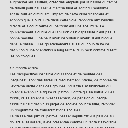
augmenter les salaires, créer des emplois par la baisse du temps
de travail pour hausser le marché final et sortir du marasme
actuel tout en diminuant l’impact de cette crise financière et
économique. Poursuivre dans cette voie, répondre aux besoins
directs et à court terme du patronat est une absurdité. Le
gouvernement a oublié que la vision d’un capitaliste n’est pas la
bonne mesure. Il ne peut avoir de vision d’avenir. Il est bloqué
dans le passé… Les gouvernements aussi du coup faute de
définition d’une orientation à long terme, d’un récit comme disent
les politologues.
Un monde éclaté.
Les perspectives de faible croissance et de montée des
inégalités3 sont des facteurs d’éclatement interne, de montée de
l’extrême droite dans des groupes industriels et financiers qui
voient s’évanouir la figure du patron. Contre qui se battre ? Des
fonds, qu’ils soient d’investissement, de pension ou hedge
funds ? Il faut définir un projet de société pour ce faire, refonder
un programme de transformations sociales.
La baisse des prix du pétrole, passer depuis 2014 à plus de 100
dollars à 38 dollars, a été présentée comme un facteur favorable
pour la croissance des pays de la zone euro. C’était oublier ses