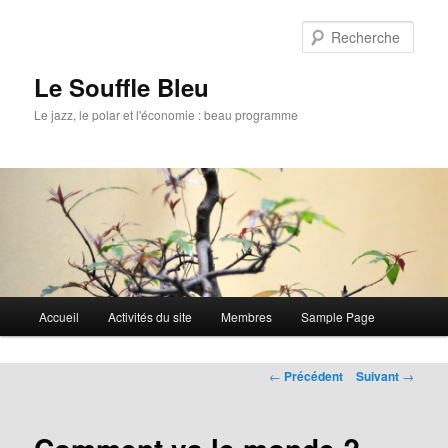
Rech
Le Souffle Bleu
Le jazz, le polar et l'économie : beau programme
Menu
Accueil
Activités du site
Membres
Sample Page
Aller
principal
au
Navigation
←
Précédent
Suivant
→
des
contenu
articles
principal