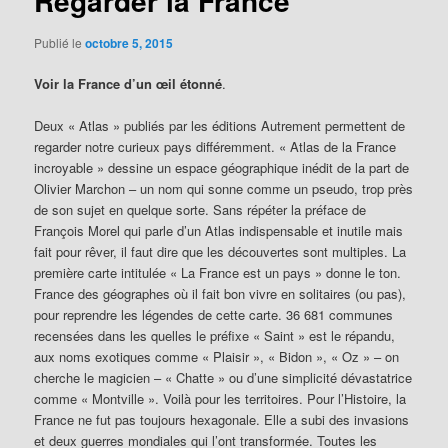
Regarder la France
Publié le
octobre 5, 2015
Voir la France d’un œil étonné
.
Deux « Atlas » publiés par les éditions Autrement permettent de
regarder notre curieux pays différemment. « Atlas de la France
incroyable » dessine un espace géographique inédit de la part de
Olivier Marchon – un nom qui sonne comme un pseudo, trop près
de son sujet en quelque sorte. Sans répéter la préface de
François Morel qui parle d’un Atlas indispensable et inutile mais
fait pour rêver, il faut dire que les découvertes sont multiples. La
première carte intitulée « La France est un pays » donne le ton.
France des géographes où il fait bon vivre en solitaires (ou pas),
pour reprendre les légendes de cette carte. 36 681 communes
recensées dans les quelles le préfixe « Saint » est le répandu,
aux noms exotiques comme « Plaisir », « Bidon », « Oz » – on
cherche le magicien – « Chatte » ou d’une simplicité dévastatrice
comme « Montville ». Voilà pour les territoires. Pour l’Histoire, la
France ne fut pas toujours hexagonale. Elle a subi des invasions
et deux guerres mondiales qui l’ont transformée. Toutes les