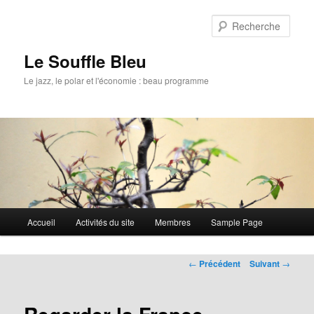
Rech
Le Souffle Bleu
Le jazz, le polar et l'économie : beau programme
Menu
Accueil
Activités du site
Membres
Sample Page
Aller
principal
au
Navigation
←
Précédent
Suivant
→
des
contenu
articles
principal