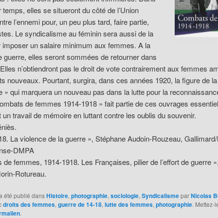
 temps, elles se situeront du côté de l’Union
tre l’ennemi pour, un peu plus tard, faire partie,
stes. Le syndicalisme au féminin sera aussi de la
ur imposer un salaire minimum aux femmes. A la
te guerre, elles seront sommées de retourner dans
. Elles n’obtiendront pas le droit de vote contrairement aux femmes a
its nouveaux. Pourtant, surgira, dans ces années 1920, la figure de la
 » qui marquera un nouveau pas dans la lutte pour la reconnaissanc
Combats de femmes 1914-1918 » fait partie de ces ouvrages essentiel
 un travail de mémoire en luttant contre les oublis du souvenir.
niès.
8. La violence de la guerre », Stéphane Audoin-Rouzeau, Gallimard/
fense-DMPA
de femmes, 1914-1918. Les Françaises, pilier de l’effort de guerre »,
orin-Rotureau.
a été publié dans
Histoire
,
photographie
,
sociologie
,
Syndicalisme
par
Nicolas B
c
droits des femmes
,
guerre de 14-18
,
lutte des femmes
,
photographie
. Mettez-l
rmalien
.