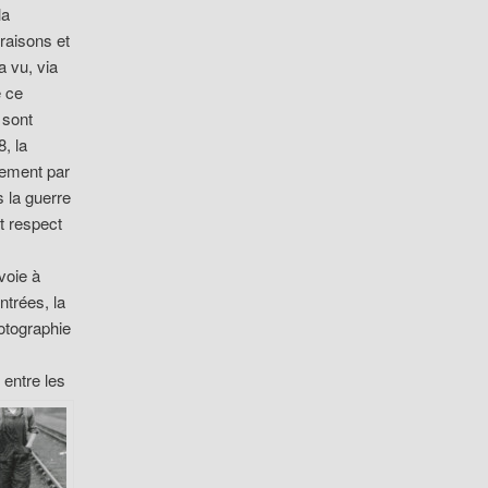
la
 raisons et
 vu, via
e ce
 sont
, la
lement par
s la guerre
t respect
voie à
ntrées, la
otographie
 entre les