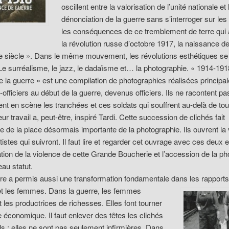
oscillent entre la valorisation de l’unité nationale et 
dénonciation de la guerre sans s’interroger sur les
les conséquences de ce tremblement de terre qui a
la révolution russe d’octobre 1917, la naissance d
e siècle ». Dans le même mouvement, les révolutions esthétiques se
e surréalisme, le jazz, le dadaïsme et… la photographie. « 1914-1918
e la guerre » est une compilation de photographies réalisées principa
officiers au début de la guerre, devenus officiers. Ils ne racontent pa
nt en scène les tranchées et ces soldats qui souffrent au-delà de tou
ur travail a, peut-être, inspiré Tardi. Cette succession de clichés fait
 de la place désormais importante de la photographie. Ils ouvrent la 
tistes qui suivront. Il faut lire et regarder cet ouvrage avec ces deux e
tion de la violence de cette Grande Boucherie et l’accession de la ph
au statut.
re a permis aussi une transformation fondamentale
dans les rapports
 les femmes. Dans la guerre, les femmes
 les productrices de richesses. Elles font tourner
 économique. Il faut enlever des têtes les clichés
els : elles ne sont pas seulement infirmières. Dans