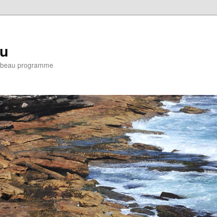
eu
e : beau programme