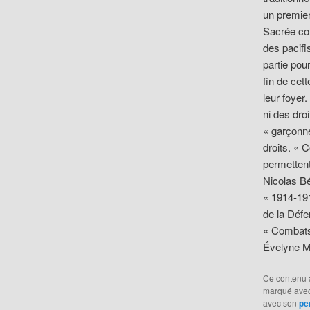
un premier
Sacrée con
des pacifi
partie po
fin de cet
leur foyer
ni des dro
« garçonne
droits. « 
permettent
Nicolas Bé
« 1914-191
de la Dé
« Combats 
Évelyne M
Ce contenu 
marqué ave
avec son
pe