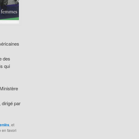
méricaines
e des
s qui
Ministère
 dirigé par
eniès
, et
e en favori