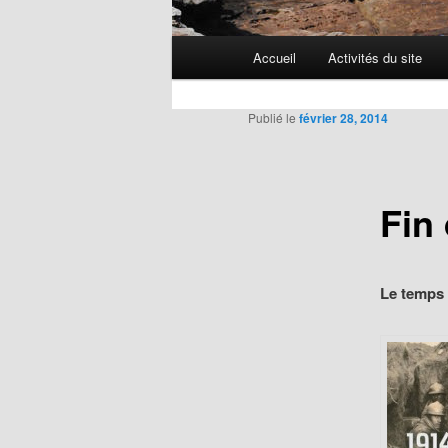
Menu
Accueil
Activités du site
Aller
principal
au
Publié le
février 28, 2014
contenu
Fin
principal
Le temps 