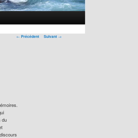
Navigation
←
Précédent
Suivant
→
des
articles
mémoires.
qui
s du
et
 discours