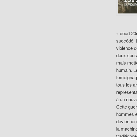
« court 20
succédé. L
violence d
deux sous-
mais mette
humain. Le
témoignage
tous les ar
représenta
à un nouve
Cette guer
hommes et
deviennent
la machine
traditionn